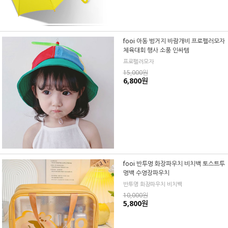
fooi 아동 벙거지 바람개비 프로펠러모자
체육대회 행사 소풍 인싸템
프로펠러모자
15,000원
6,800원
fooi 반투명 화장파우치 비치백 토스트투
명백 수영장파우치
반투명 화장파우치 비치백
10,000원
5,800원