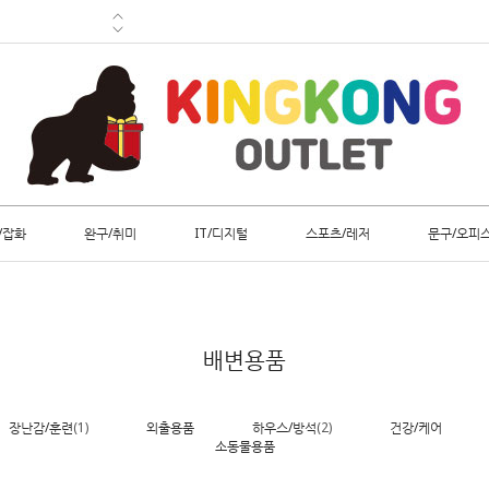
/잡화
완구/취미
IT/디지털
스포츠/레저
문구/오피
배변용품
장난감/훈련
(1)
외출용품
하우스/방석
(2)
건강/케어
소동물용품