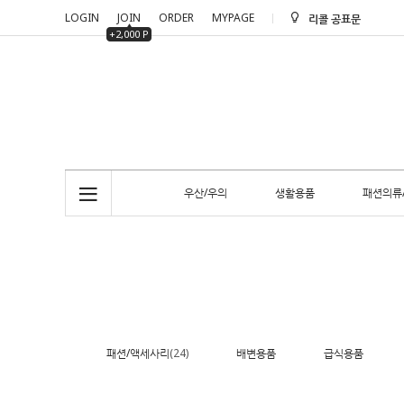
LOGIN
JOIN
ORDER
MYPAGE
리콜 공표문
+2,000 P
리콜 공표문
우산/우의
생활용품
패션의류
패션/액세사리
(24)
배변용품
급식용품