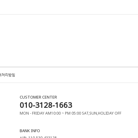
보처리방침
CUSTOMER CENTER
010-3128-1663
MON - FRIDAY AM10:00 ~ PM 05:00 SAT,SUN,HOLIDAY OFF
BANK INFO
신한. 110-530-433128