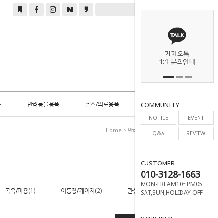
0
스
반려동물용품
헬스/의료용품
COMMUNITY
NOTICE
EVENT
Home
>
반려동물용품
>
배변용품
Q&A
REVIEW
CUSTOMER
010-3128-1663
MON-FRI AM10~PM05
목욕/미용
(1)
이동장/케이지
(2)
관상어용품
(1)
SAT,SUN,HOLIDAY OFF