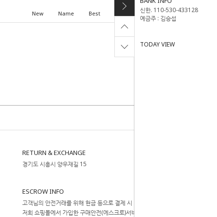
BANK INFO
신한. 110-530-433128
New
Name
Best
High price
Low price
예금주 : 김승섭
TODAY VIEW
RETURN & EXCHANGE
경기도 시흥시 양우재길 15
ESCROW INFO
고객님의 안전거래를 위해 현금 등으로 결제 시
저희 쇼핑몰에서 가입한 구매안전(에스크로)서비스를