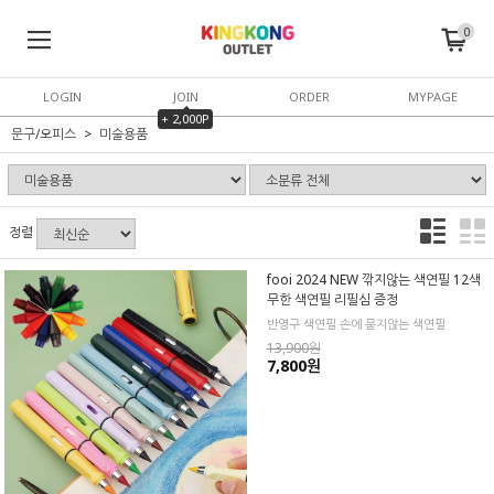
0
LOGIN
JOIN
ORDER
MYPAGE
+ 2,000P
문구/오피스
미술용품
정렬
fooi 2024 NEW 깎지않는 색연필 12색
무한 색연필 리필심 증정
반영구 색연필 손에 묻지않는 색연필
13,900원
7,800원