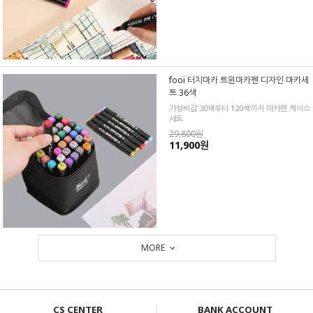
fooi 터치마카 트윈마카펜 디자인 마카세
트 36색
가성비갑 30색부터 120색까지 마카펜 케이스
세트
29,800원
11,900원
MORE
CS CENTER
BANK ACCOUNT