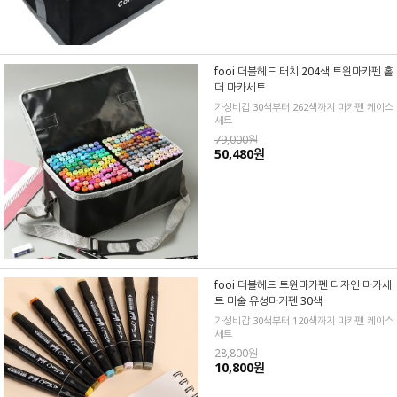
fooi 더블헤드 터치 204색 트윈마카펜 홀
더 마카세트
가성비갑 30색부터 262색까지 마카펜 케이스
세트
79,000원
50,480원
fooi 더블헤드 트윈마카펜 디자인 마카세
트 미술 유성마커펜 30색
가성비갑 30색부터 120색까지 마카펜 케이스
세트
28,800원
10,800원